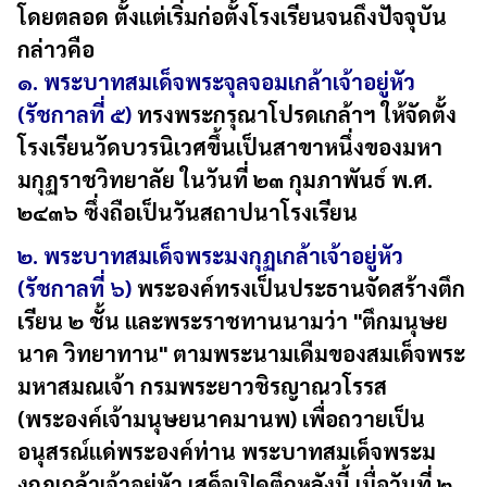
โดยตลอด ตั้งแต่เริ่มก่อตั้งโรงเรียนจนถึงปัจจุบัน
กล่าวคือ
๑. พระบาทสมเด็จพระจุลจอมเกล้าเจ้าอยู่หัว
(รัชกาลที่ ๕)
ทรงพระกรุณาโปรดเกล้าฯ ให้จัดตั้ง
โรงเรียนวัดบวรนิเวศขึ้นเป็นสาขาหนึ่งของมหา
มกุฏราชวิทยาลัย ในวันที่ ๒๓ กุมภาพันธ์ พ.ศ.
๒๔๓๖ ซึ่งถือเป็นวันสถาปนาโรงเรียน
๒. พระบาทสมเด็จพระมงกุฏเกล้าเจ้าอยู่หัว
(รัชกาลที่ ๖)
พระองค์ทรงเป็นประธานจัดสร้างตึก
เรียน ๒ ชั้น และพระราชทานนามว่า "ตึกมนุษย
นาค วิทยาทาน" ตามพระนามเดืมของสมเด็จพระ
มหาสมณเจ้า กรมพระยาวชิรญาณวโรรส
(พระองค์เจ้ามนุษยนาคมานพ) เพื่อถวายเป็น
อนุสรณ์แด่พระองค์ท่าน พระบาทสมเด็จพระม
งกุฏเกล้าเจ้าอยู่หัว เสด็จเปิดตึกหลังนี้ เมื่อวันที่ ๒