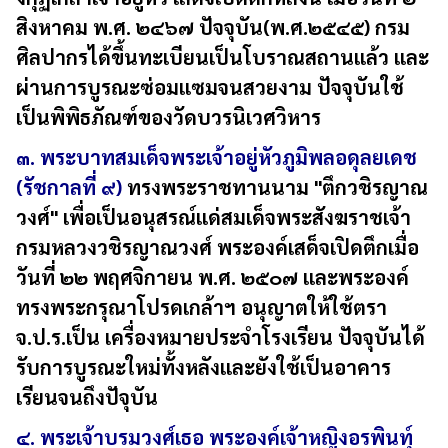
สิงหาคม พ.ศ. ๒๔๖๗ ปัจจุบัน(พ.ศ.๒๕๔๕) กรม
ศิลปากรได้ขึ้นทะเบียนเป็นโบราณสถานแล้ว และ
ผ่านการบูรณะซ่อมแซมจนสวยงาม ปัจจุบันใช้
เป็นพิพิธภัณฑ์ของวัดบวรนิเวศวิหาร
๓. พระบาทสมเด็จพระเจ้าอยู่หัวภูมิพลอดุลยเดช
(รัชกาลที่ ๙)
ทรงพระราชทานนาม "ตึกวชิรญาณ
วงศ์" เพื่อเป็นอนุสรณ์แด่สมเด็จพระสังฆราชเจ้า
กรมหลวงวชิรญาณวงศ์ พระองค์เสด็จเปิดตึกเมื่อ
วันที่ ๒๒ พฤศจิกายน พ.ศ. ๒๕๐๗ และพระองค์
ทรงพระกรุณาโปรดเกล้าฯ อนุญาตให้ใช้ตรา
จ.ป.ร.เป็น เครื่องหมายประจำโรงเรียน ปัจจุบันได้
รับการบูรณะใหม่ทั้งหลังและยังใช้เป็นอาคาร
เรียนจนถึงปัจุบัน
๔. พระเจ้าบรมวงศ์เธอ พระองค์เจ้าหญิงอรพินทุ์