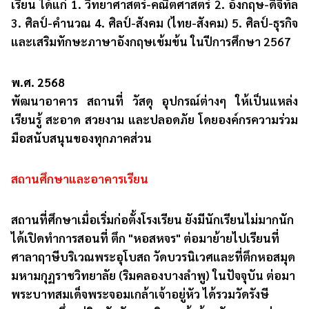
เรียน ได้แก่ 1. วิทยาศาสตร์-คณิตศาสตร์ 2. อังกฤษ-ดิจิทัล
3. ศิลป์-คำนวณ 4. ศิลป์-สังคม (ไทย-สังคม) 5. ศิลป์-ธุรกิจ
และเสริมทักษะภาษาอังกฤษเข้มข้น ในปีการศึกษา 2567
พ.ศ. 2568
พัฒนาอาคาร สถานที่ วัสดุ อุปกรณ์ต่างๆ ให้เป็นแหล่ง
เรียนรู้ สะอาด สวยงาม และปลอดภัย โดยองค์กรความร่วม
มือสนับสนุนของทุกภาคส่วน
สถานศึกษาและอาคารเรียน
สถานที่ศึกษาเมื่อเริ่มก่อตั้งโรงเรียน ยังมีนักเรียนไม่มากนัก
ได้เปิดทำการสอนที่ ตึก "หอสหจร" ต่อมาย้ายไปเรียนที่
ศาลาฤาษีบริเวณพระอุโบสถ วัดบวรนิเวศและที่ตึกหอสมุด
มหามกุฏราชวิทยาลัย (ริมคลองบางลำพู) ในปัจจุบัน ต่อมา
พระบาทสมเด็จพระจอมเกล้าเจ้าอยู่หัว ได้รวมวัดรังษี