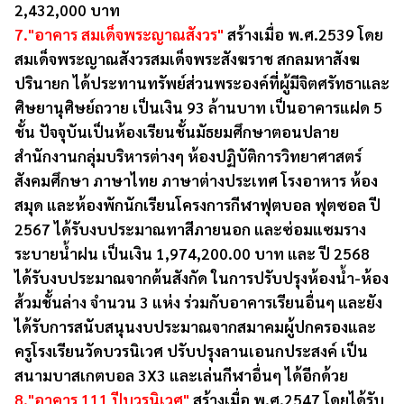
2,432,000 บาท
7."อาคาร สมเด็จพระญาณสังวร"
สร้างเมื่อ พ.ศ.2539 โดย
สมเด็จพระญาณสังวรสมเด็จพระสังฆราช สกลมหาสังฆ
ปรินายก ได้ประทานทรัพย์ส่วนพระองค์ที่ผู้มีจิตศรัทธาและ
ศิษยานุศิษย์ถวาย เป็นเงิน 93 ล้านบาท เป็นอาคารแฝด 5
ชั้น ปัจจุบันเป็นห้องเรียนชั้นมัธยมศึกษาตอนปลาย
สำนักงานกลุ่มบริหารต่างๆ ห้องปฏิบัติการวิทยาศาสตร์
สังคมศึกษา ภาษาไทย ภาษาต่างประเทศ โรงอาหาร ห้อง
สมุด และห้องพักนักเรียนโครงการกีฬาฟุตบอล ฟุตซอล ปี
2567 ได้รับงบประมาณทาสีภายนอก และซ่อมแซมราง
ระบายน้ำฝน เป็นเงิน 1,974,200.00 บาท และ ปี 2568
ได้รับงบประมาณจากต้นสังกัด ในการปรับปรุงห้องน้ำ-ห้อง
ส้วมชั้นล่าง จำนวน 3 แห่ง ร่วมกับอาคารเรียนอื่นๆ และยัง
ได้รับการสนับสนุนงบประมาณจากสมาคมผู้ปกครองและ
ครูโรงเรียนวัดบวรนิเวศ ปรับปรุงลานเอนกประสงค์ เป็น
สนามบาสเกตบอล 3X3 และเล่นกีฬาอื่นๆ ได้อีกด้วย
8."อาคาร 111 ปีบวรนิเวศ"
สร้างเมื่อ พ.ศ.2547 โดยได้รับ