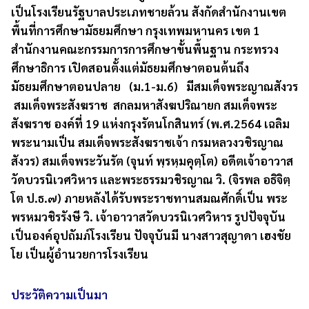
เป็นโรงเรียนรัฐบาลประเภทชายล้วน สังกัดสำนักงานเขต
พื้นที่การศึกษามัธยมศึกษา กรุงเทพมหานคร เขต 1
สำนักงานคณะกรรมการการศึกษาขั้นพื้นฐาน กระทรวง
ศึกษาธิการ เปิดสอนตั้งแต่มัธยมศึกษาตอนต้นถึง
มัธยมศึกษาตอนปลาย (ม.1-ม.6) มีสมเด็จพระญาณสังวร
สมเด็จพระสังฆราช สกลมหาสังฆปริณายก สมเด็จพระ
สังฆราช องค์ที่ 19 แห่งกรุงรัตนโกสินทร์ (พ.ศ.2564 เฉลิม
พระนามเป็น สมเด็จพระสังฆราชเจ้า กรมหลวงวชิรญาณ
สังวร) สมเด็จพระวันรัต (จุนท์ พฺรหฺมคุตฺโต) อดีตเจ้าอาวาส
วัดบวรนิเวศวิหาร และพระธรรมวชิรญาณ วิ. (จิรพล อธิจิตฺ
โต ป.ธ.๗) ภายหลังได้รับพระราชทานสมณศักดิ์เป็น พระ
พรหมวชิรรังษี วิ. เจ้าอาวาสวัดบวรนิเวศวิหาร รูปปัจจุบัน
เป็นองค์อุปถัมภ์โรงเรียน ปัจจุบันมี นางสาวสุญาดา เฮงชัย
โย เป็นผู้อำนวยการโรงเรียน
ประวัติความเป็นมา