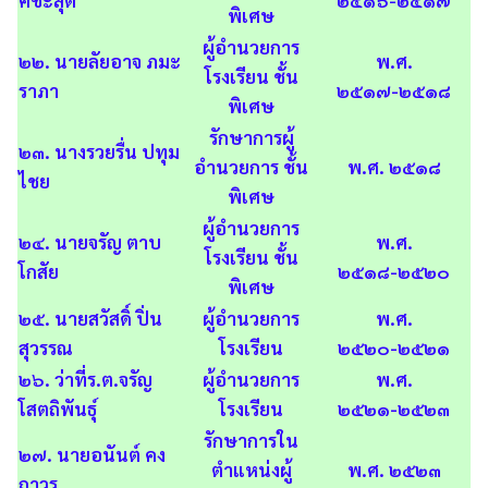
คชะสุต
๒๕๑๖-๒๕๑๗
พิเศษ
ผู้อำนวยการ
๒๒. นายลัยอาจ ภมะ
พ.ศ.
โรงเรียน ชั้น
ราภา
๒๕๑๗-๒๕๑๘
พิเศษ
รักษาการผู้
๒๓. นางรวยรื่น ปทุม
อำนวยการ ชั้น
พ.ศ. ๒๕๑๘
ไชย
พิเศษ
ผู้อำนวยการ
๒๔. นายจรัญ ตาบ
พ.ศ.
โรงเรียน ชั้น
โกสัย
๒๕๑๘-๒๕๒๐
พิเศษ
๒๕. นายสวัสดิ์ ปิ่น
ผู้อำนวยการ
พ.ศ.
สุวรรณ
โรงเรียน
๒๕๒๐-๒๕๒๑
๒๖. ว่าที่ร.ต.จรัญ
ผู้อำนวยการ
พ.ศ.
โสตถิพันธุ์
โรงเรียน
๒๕๒๑-๒๕๒๓
รักษาการใน
๒๗. นายอนันต์ คง
ตำแหน่งผู้
พ.ศ. ๒๕๒๓
ถาวร