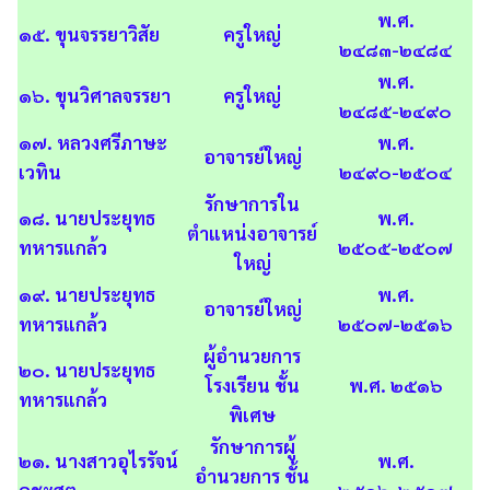
พ.ศ.
๑๕. ขุนจรรยาวิสัย
ครูใหญ่
๒๔๘๓-๒๔๘๔
พ.ศ.
๑๖. ขุนวิศาลจรรยา
ครูใหญ่
๒๔๘๕-๒๔๙๐
๑๗. หลวงศรีภาษะ
พ.ศ.
อาจารย์ใหญ่
เวทิน
๒๔๙๐-๒๕๐๔
รักษาการใน
๑๘. นายประยุทธ
พ.ศ.
ตำแหน่งอาจารย์
ทหารแกล้ว
๒๕๐๕-๒๕๐๗
ใหญ่
๑๙. นายประยุทธ
พ.ศ.
อาจารย์ใหญ่
ทหารแกล้ว
๒๕๐๗-๒๕๑๖
ผู้อำนวยการ
๒๐. นายประยุทธ
โรงเรียน ชั้น
พ.ศ. ๒๕๑๖
ทหารแกล้ว
พิเศษ
รักษาการผู้
๒๑. นางสาวอุไรรัจน์
พ.ศ.
อำนวยการ ชั้น