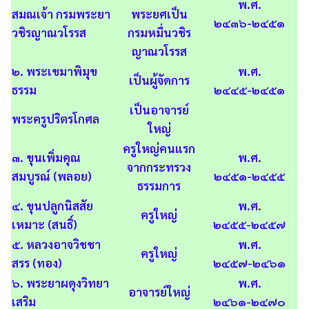
พ.ศ.
สมณเจ้า กรมพระยา
พระยศเป็น
๒๔๓๖-๒๔๕๑
วชิรญาณวโรรส
กรมหมื่นวชิร
ญาณวโรรส
๒. พระเขมาพิมุข
พ.ศ.
เป็นผู้จัดการ
ธรรม
๒๔๔๕-๒๔๕๑
เป็นอาจารย์
พระครูปริตรโกศล
ใหญ่
ครูใหญ่คนแรก
๓. ขุนเพิ่มคุณ
พ.ศ.
จากกระทรวง
สมบูรณ์ (พลอย)
๒๔๕๑-๒๔๕๕
ธรรมการ
๔. ขุนปลูกนิสสัย
พ.ศ.
ครูใหญ่
เหมาะ (สนธิ์)
๒๔๕๕-๒๔๕๗
๕. หลวงอาจวิชชา
พ.ศ.
ครูใหญ่
สรร (ทอง)
๒๔๕๗-๒๔๖๑
๖. พระยาผดุงวิทยา
พ.ศ.
อาจารย์ใหญ่
เสริม
๒๔๖๑-๒๔๗๐