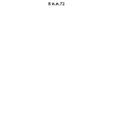
8 ต.ค.72