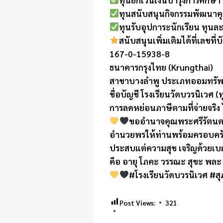
ทุนสนับสนุนกิจกรรมพัฒนาค
ทุนรับอุปการะนักเรียน ทุน
สนับสนุนเพิ่มเติมได้ที่เลขที่บ
167-0-15938-8
ธนาคารกรุงไทย (Krungthai)
สาขาบางลำพู ประเภทออมทรัพ
ชื่อบัญชี โรงเรียนวัดบวรนิเวศ 
การลดหย่อนภาษีตามที่จ่ายจริง 
ขออำนาจคุณพระศรีรัตนต
อำนวยพรให้ท่านพร้อมครอบคร
ประสบแต่ความสุข เจริญด้วยเบญ
คือ อายุ โภคะ วรรณะ สุขะ พล
#โรงเรียนวัดบวรนิเวศ #ส
Post Views:
321