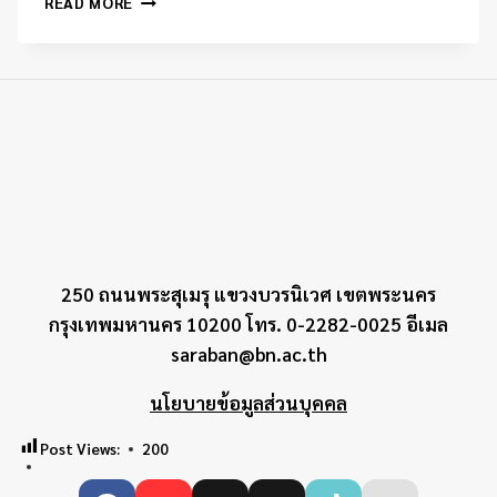
READ MORE
รับ
สมัคร
เลือก
ตั้ง
คณะ
กรรมการ
นักเรียน
ประจำ
ปี
การ
ศึกษา
2568
250 ถนนพระสุเมรุ แขวงบวรนิเวศ เขตพระนคร
กรุงเทพมหานคร 10200 โทร. 0-2282-0025 อีเมล
saraban@bn.ac.th
นโยบายข้อมูลส่วนบุคคล
Post Views:
200