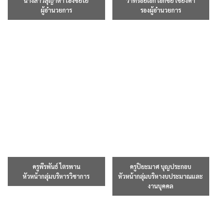
นางสาวสุญาดา เฮงชัยโย
ว่าที่ร้อยเอก เอกขัย เชียงคำ
ผู้อำนวยการ
รองผู้อำนวยการ
ครูพีรพันธ์ ไตรพาน
ครูปิยะมาศ บุญประกอบ
หัวหน้ากลุ่มบริหารวิชาการ
หัวหน้ากลุ่มบริหางบประมาณและ
งานบุคคล